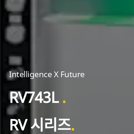
Intelligence X Future
RV743L
.
RV
시리즈
.